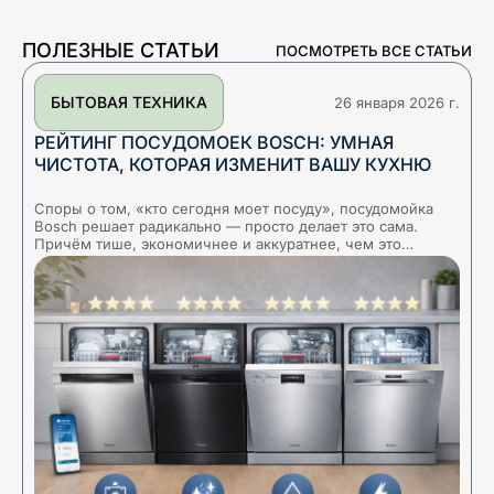
ПОЛЕЗНЫЕ СТАТЬИ
ПОСМОТРЕТЬ ВСЕ СТАТЬИ
БЫТОВАЯ ТЕХНИКА
26 января 2026 г.
РЕЙТИНГ ПОСУДОМОЕК BOSCH: УМНАЯ
ЧИСТОТА, КОТОРАЯ ИЗМЕНИТ ВАШУ КУХНЮ
Споры о том, «кто сегодня моет посуду», посудомойка
Х
Bosch решает радикально — просто делает это сама.
б
Причём тише, экономичнее и аккуратнее, чем это
ц
получится делать «вручную». За внешней простото
д