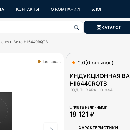
ТА
КОНТАКТЫ
О КОМПАНИИ
БЛОГ
КАТАЛОГ
панель Beko HII6440RQTB
Под заказ
★
0.0
(
0
отзывов
)
ИНДУКЦИОННАЯ ВА
HII6440RQTB
КОД ТОВАРА:
101944
Оплата наличными
18 121 ₽
ХАРАКТЕРИСТИКИ