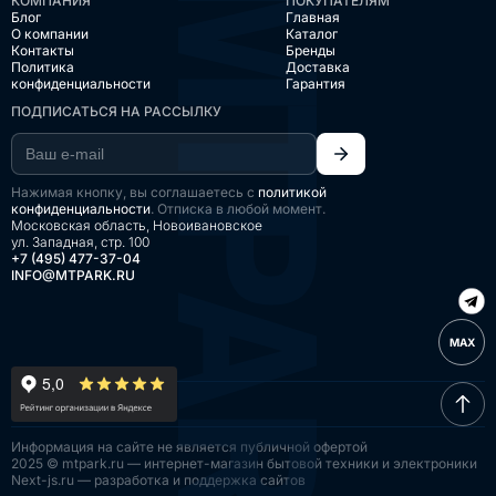
КОМПАНИЯ
ПОКУПАТЕЛЯМ
Блог
Главная
О компании
Каталог
Контакты
Бренды
Политика
Доставка
конфиденциальности
Гарантия
ПОДПИСАТЬСЯ НА РАССЫЛКУ
Нажимая кнопку, вы соглашаетесь с
политикой
конфиденциальности
. Отписка в любой момент.
Московская область, Новоивановское
ул. Западная, стр. 100
+7 (495) 477-37-04
INFO@MTPARK.RU
MAX
Информация на сайте
не является публичной
офертой
2025 © mtpark.ru — интернет-магазин
бытовой техники и электроники
Next-js.ru — разработка
и поддержка сайтов