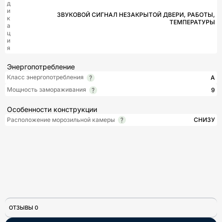
д
и
ЗВУКОВОЙ СИГНАЛ НЕЗАКРЫТОЙ ДВЕРИ, РАБОТЫ,
к
ТЕМПЕРАТУРЫ
а
ц
и
я
Энергопотребление
Класс энергопотребления
A
Мощность замораживания
9
Особенности конструкции
Расположение морозильной камеры
СНИЗУ
ОТЗЫВЫ 0