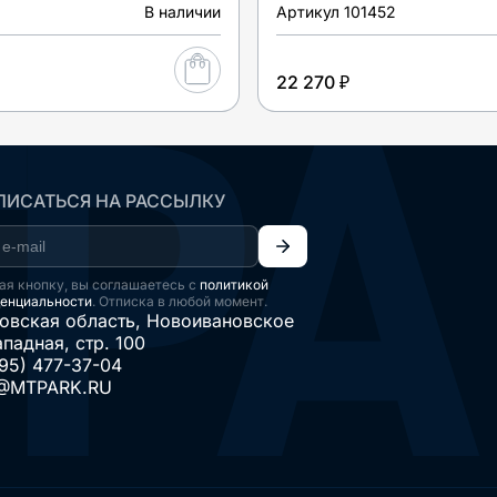
В наличии
Артикул
101452
22 270 ₽
ИСАТЬСЯ НА РАССЫЛКУ
я кнопку, вы соглашаетесь с
политикой
енциальности
. Отписка в любой момент.
овская область, Новоивановское
ападная, стр. 100
95) 477-37-04
@MTPARK.RU