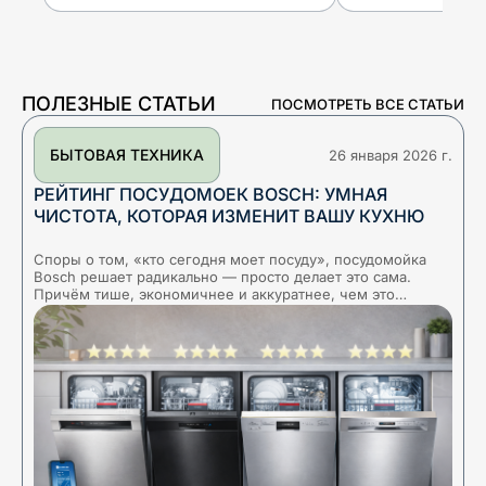
ПОЛЕЗНЫЕ СТАТЬИ
ПОСМОТРЕТЬ ВСЕ СТАТЬИ
БЫТОВАЯ ТЕХНИКА
26 января 2026 г.
РЕЙТИНГ ПОСУДОМОЕК BOSCH: УМНАЯ
ЧИСТОТА, КОТОРАЯ ИЗМЕНИТ ВАШУ КУХНЮ
Споры о том, «кто сегодня моет посуду», посудомойка
Х
Bosch решает радикально — просто делает это сама.
б
Причём тише, экономичнее и аккуратнее, чем это
ц
получится делать «вручную». За внешней простото
д