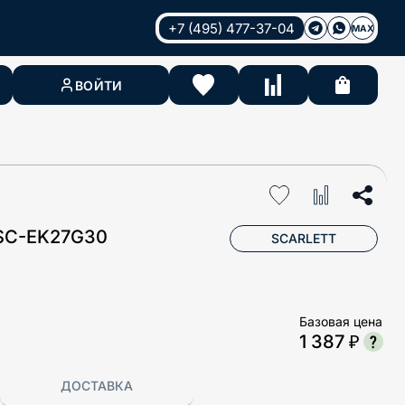
+7 (495) 477-37-04
MAX
ВОЙТИ
SC-EK27G30
SCARLETT
Базовая цена
1 387 ₽
ДОСТАВКА