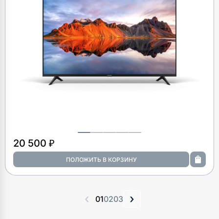
20 500 ₽
‹
›
01
02
03