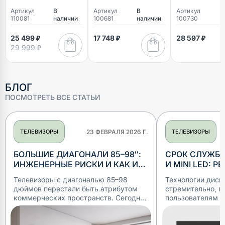
Артикул
В
Артикул
В
Артикул
В
110081
наличии
100681
наличии
100730
н
25 499 ₽
17 748 ₽
28 597 ₽
29 999 ₽
БЛОГ
ПОСМОТРЕТЬ ВСЕ СТАТЬИ
ТЕЛЕВИЗОРЫ
23 ФЕВРАЛЯ 2026 Г.
ТЕЛЕВИЗОРЫ
БОЛЬШИЕ ДИАГОНАЛИ 85–98″:
СРОК СЛУЖБЫ
ИНЖЕНЕРНЫЕ РИСКИ И КАК ИХ
И MINI LED: Р
РЕШАТЬ В КВАРТИРЕ
ПРОФИЛАКТИ
Телевизоры с диагональю 85–98
Технологии дисп
дюймов перестали быть атрибутом
стремительно, п
коммерческих пространств. Сегодня
пользователям в
их всё чаще пытаются вписать в
контрастные изо
обычные городские квартиры.
популярные техн
Желание получить «эффект кино»
Light-Emitting Di