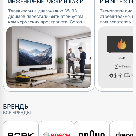
ИНЖЕНЕРНЫЕ РИСКИ И КАК ИХ
И MINI LED: Р
РЕШАТЬ В КВАРТИРЕ
ПРОФИЛАКТИ
Телевизоры с диагональю 85–98
Технологии дисп
дюймов перестали быть атрибутом
стремительно, п
коммерческих пространств. Сегодня
пользователям в
их всё чаще пытаются вписать в
контрастные изо
обычные городские квартиры.
популярные техн
Желание получить «эффект кино»
Light-Emitting Di
понятно — б
отличаются по
БРЕНДЫ
ВСЕ БРЕНДЫ