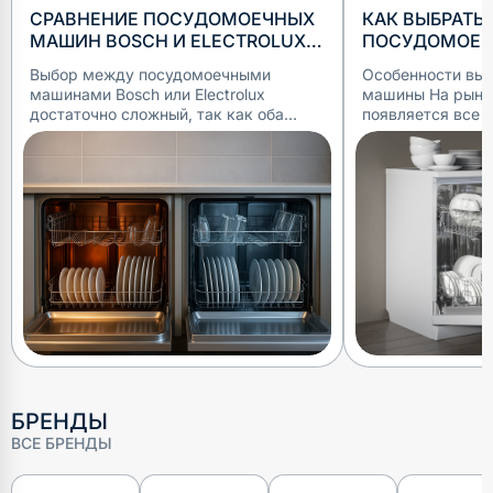
СРАВНЕНИЕ ПОСУДОМОЕЧНЫХ
КАК ВЫБРАТЬ
МАШИН BOSCH И ELECTROLUX:
ПОСУДОМОЕЧ
ЧТО ВЫБРАТЬ?
Выбор между посудомоечными
Особенности вы
машинами Bosch или Electrolux
машины На рынке бытовой техники
достаточно сложный, так как оба
появляется все 
производителя предлагают надежные
моделей, поэтом
модели, которые упрощают жизнь. Но
пользу конкретн
различия есть. Bosch известен
машины сложно.
точностью и
БРЕНДЫ
ВСЕ БРЕНДЫ