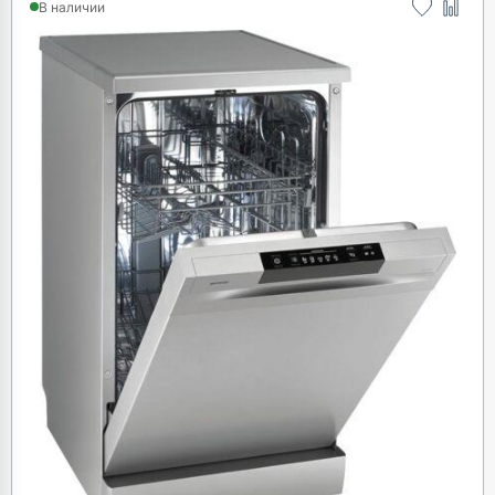
GS520E15S
В наличии