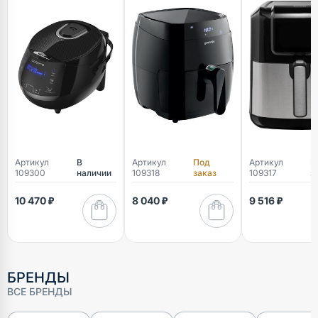
Артикул
В
Артикул
Под
Артикул
П
109300
наличии
109318
заказ
109317
з
10 470 ₽
8 040 ₽
9 516 ₽
БРЕНДЫ
ВСЕ БРЕНДЫ