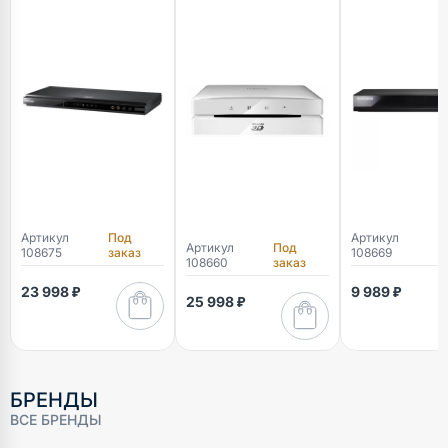
Артикул
Под
Артикул
П
Артикул
Под
108675
заказ
108669
з
108660
заказ
23 998 ₽
9 989 ₽
25 998 ₽
БРЕНДЫ
ВСЕ БРЕНДЫ